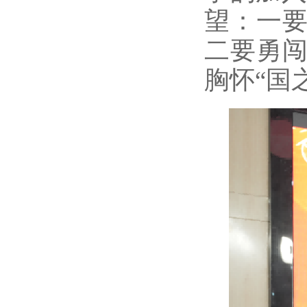
望：一要
二要勇闯
胸怀“国