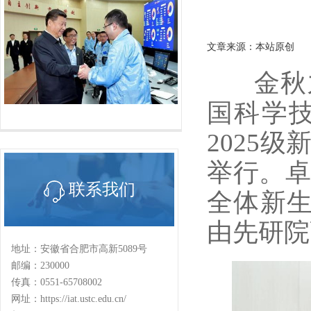
文章来源：本站原创
金秋九月
国科学
2025
举行。卓
联系我们
全体新生
由先研院
地址：安徽省合肥市高新5089号
邮编：230000
传真：0551-65708002
网址：https://iat.ustc.edu.cn/