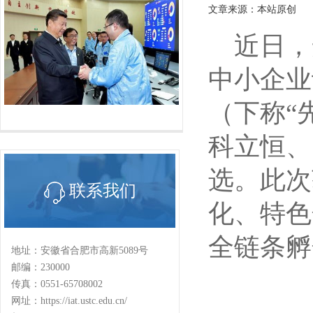
文章来源：本站原创
近日，
中小企业
（下称
“
科立恒、
选。此次
联系我们
化、特色
全链条孵
地址：安徽省合肥市高新5089号
邮编：230000
传真：0551-65708002
网址：https://iat.ustc.edu.cn/