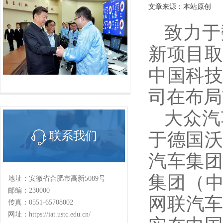
文章来源：本站原创
致力于
新项目
中国科
司在布局
大众汽
于德国
联系我们
汽车集
集团（中
地址：安徽省合肥市高新5089号
邮编：230000
网联汽车
传真：0551-65708002
网址：https://iat.ustc.edu.cn/