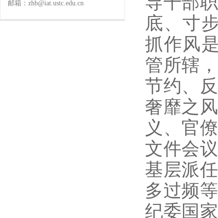
导干部
邮箱：zhb@iat.ustc.edu.cn
底、寸
抓作风
管所辖
节约、
奢靡之
义、官
文件会
基层派
多过频
纪委国