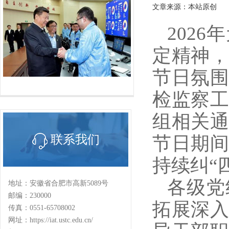
文章来源：本站原创
202
定精神
节日氛
检监察
组相关
节日期
联系我们
持续纠“
各级党
地址：安徽省合肥市高新5089号
邮编：230000
拓展深
传真：0551-65708002
网址：https://iat.ustc.edu.cn/