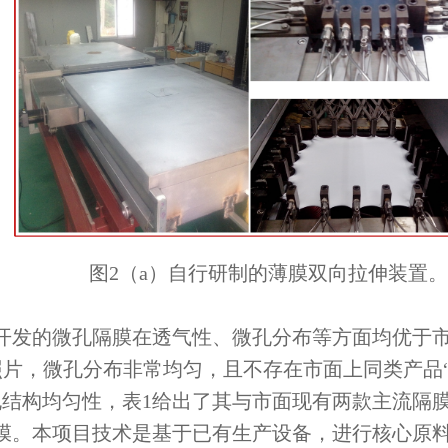
图2（a）自行研制的薄膜双向拉伸装置
发的微孔隔膜在透气性、微孔分布等方面均优于市
照片，微孔分布非常均匀，且不存在市面上同类产品
孔结构均匀性，表1给出了其与市面现有两款主流隔
隔膜。本项目技术是基于已有生产设备，进行核心原