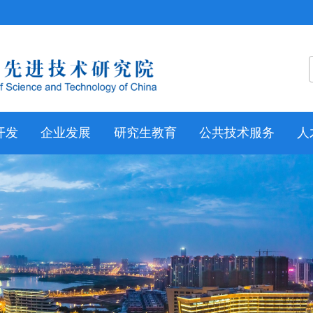
开发
企业发展
研究生教育
公共技术服务
人