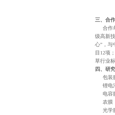
三、合
合作单
级高新
心”，与
目12项
草行业标
四、研
包装膜：
锂电池隔
电容膜：
农膜：P
光学膜：