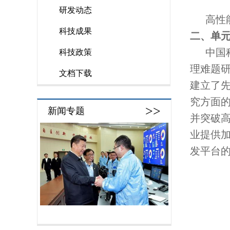
研发动态
高性能
科技成果
二、单
中国科
科技政策
理难题
文档下载
建立了
究方面
>>
新闻专题
并突破
业提供
发平台