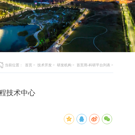
当前位置：
首页
>
技术开发
>
研发机构
>
首页用-科研平台列表
>
程技术中心