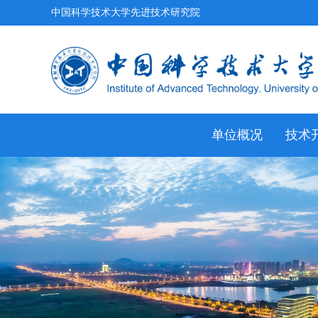
中国科学技术大学先进技术研究院
单位概况
技术