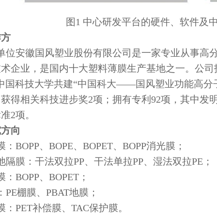
图1 中心研发平台的硬件、软件及
作方
位安徽国风塑业股份有限公司是一家专业从事高分
技术企业，是国内十大塑料薄膜生产基地之一。公司
中国科技大学共建“中国科大——国风塑业功能高分
；获得相关科技进步奖2项；拥有专利92项，其中发
准2项。
究方向
BOPP、BOPE、BOPET、BOPP消光膜；
膜：干法双拉PP、干法单拉PP、湿法双拉PE；
BOPP、BOPET；
E棚膜、PBAT地膜；
PET补偿膜、TAC保护膜。