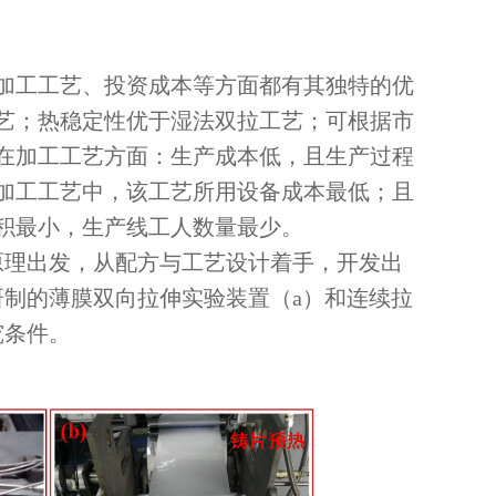
加工工艺、投资成本等方面都有其独特的优
艺；热稳定性优于湿法双拉工艺；可根据市
在加工工艺方面：生产成本低，且生产过程
加工工艺中，该工艺所用设备成本最低；且
积最小，生产线工人数量最少。
理出发，从配方与工艺设计着手，开发出
研制的薄膜双向拉伸实验装置（a）和连续拉
究条件。