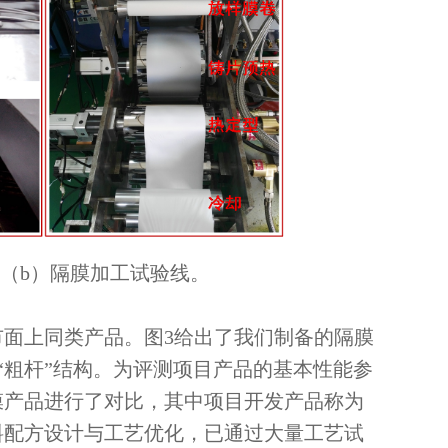
。（b）隔膜加工试验线。
面上同类产品。图3给出了我们制备的隔膜
“粗杆”结构。为评测项目产品的基本性能参
膜产品进行了对比，其中项目开发产品称为
料配方设计与工艺优化，已通过大量工艺试