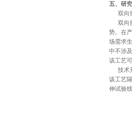
五、研
双向拉
双向拉
势。在
场需求
中不涉
该工艺
技术开
该工艺
伸试验