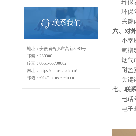
环保阻
环保阻
关键词：
联系我们
六、对
小室燃
地址：安徽省合肥市高新5089号
氧指数
邮编：230000
烟气成
传真：0551-65708002
耐盐雾
网址：https://iat.ustc.edu.cn/
邮箱：zhb@iat.ustc.edu.cn
关键词
七、联
电话号码：
电子邮