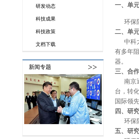
一、单
研发动态
科技成果
环保阻
二、单
科技政策
中科大
文档下载
有多年
器。
>>
新闻专题
三、合
南京通
台，转
国际领
四、研
环保阻
五、研